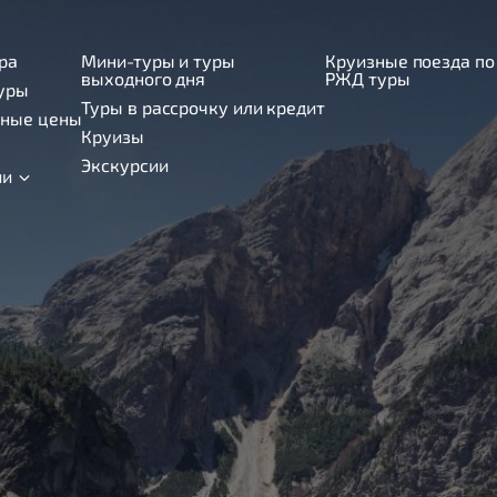
ра
Мини-туры и туры
Круизные поезда по
выходного дня
РЖД туры
уры
Туры в рассрочку или кредит
ные цены
Круизы
Экскурсии
ии