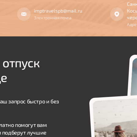
Санк
imptravelspb@mail.ru
Косы
чер
Электронная почта
Адре
 отпуск
де
аш запрос быстро и без
атно помогут вам
и подберут лучшие