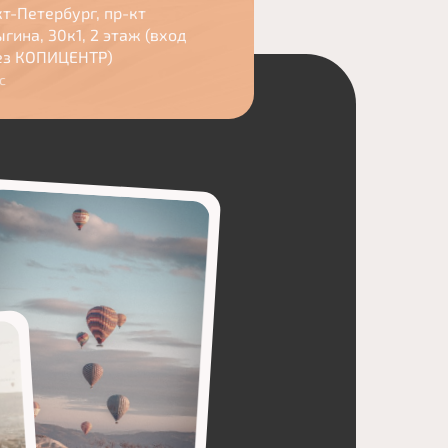
т-Петербург, пр-кт
гина, 30к1, 2 этаж (вход
ез КОПИЦЕНТР)
с