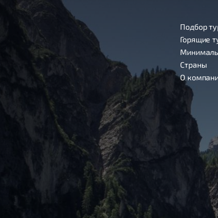
Подбор ту
Горящие т
Минималь
Страны
О компан