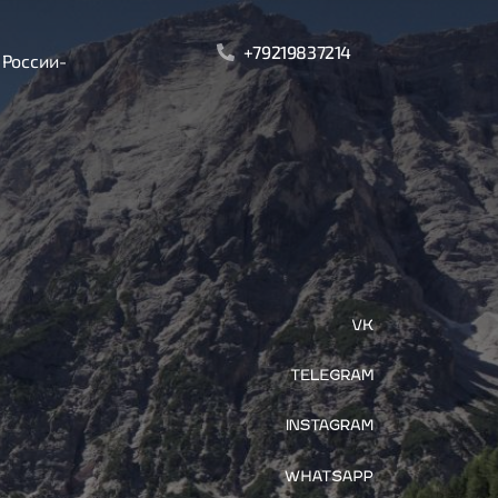
+79219837214
 России-